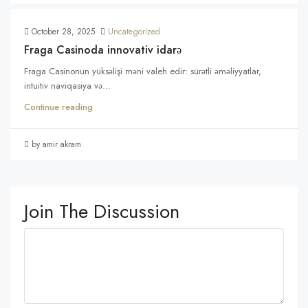
October 28, 2025
Uncategorized
Fraga Casinoda innovativ idarə
Fraga Casinonun yüksəlişi məni valeh edir: sürətli əməliyyatlar,
intuitiv naviqasiya və...
Continue reading
by amir akram
Join The Discussion