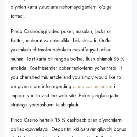
o‘yinlari katta yutuqlarni nishonlaydiganlarni o‘ziga
tortadi.
Pinco Casinodagi video poker, masalan, Jacks or
Better, mahorat va ehtimollikni birlashtiradi. Qo‘lni
yaxshilash ehtimolini baholash muvaffaqiyat uchun
muhim. To‘rt karta bir rangda bo‘lsa, flush ehtimoli 35 %
atrofida. Koeffitsientlar poker tanlovlarini yo‘naltiradi. If
you cherished this article and you simply would like to
be given more info regarding
pinco casino online
i
implore you to visit the web site. Poker janglari qattiq
strategik yondashuvni talab qiladi.
Pinco Casino haftalik 15 % cashback bilan o‘yinchilarni
qo‘llab-quvvatlaydi. Depozitni ikki baravar qiluvchi bonus