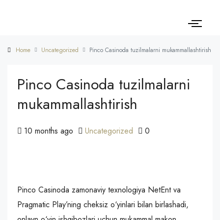
Home
Uncategorized
Pinco Casinoda tuzilmalarni mukammallashtirish
Pinco Casinoda tuzilmalarni
mukammallashtirish
10 months ago
Uncategorized
0
Pinco Casinoda zamonaviy texnologiya NetEnt va
Pragmatic Play’ning cheksiz o‘yinlari bilan birlashadi,
onlayn o‘yin ishqibozlari uchun mukammal makon.