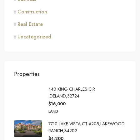
Construction
Real Estate
Uncategorized
Properties
440 KING CHARLES CIR
,DELAND,32724
$16,000
LAND
7710 LAKE VISTA CT #205,LAKEWOOD
RANCH,34202
$4,200