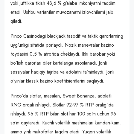
yoki juftlikka tikish 48,6 % g‘alaba imkoniyatini taqdim
etadi. Ushbu variantlar muvozanatni izlovchilarni jalb
qiladi.
Pinco Casinodagi blackjack tasodif va taktik qarorlarning
uyg‘unligi sifatida porlaydi. Nozik manevralar kazino
foydasini 0,5 % atrofida cheklaydi. Ikki barobar yoki
bo‘lish qarorlari diler kartalariga asoslanadi. Jonli
sessiyalar haqiqiy tajriba va adolatni ta’minlaydi. Jonli
o‘yinlar klassik kazino koeffitsientlarini saqlaydi.
Pinco’da slotlar, masalan, Sweet Bonanza, adolatli
RNG orqali ishlaydi. Slotlar 92-97 % RTP oralig‘ida
ishlaydi. 96 % RTP bilan slot har 100 so‘m uchun 96
so‘m qaytaradi. Kuchli volatillik mashinalari kamdan-kam,
ammo yirik mukofotlar taqdim etadi. Yuqori volatillik